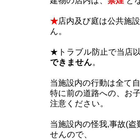
建物の店内は、
禁煙
と
★
店内及び庭は公共施
ん。
★トラブル防止で当店
できません
。
当施設内の行動は全て
特に前の道路への、お
注意ください。
当施設内の怪我,事故(盗
せんので、