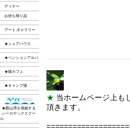
.....
ディナー
.....
お持ち帰り品
.....
アート,ギャラリー
.....
★シェアハウス
.....
★ペンションアルバ
.....
★猫カフェ
.....
★キャンプ場
★
当ホームページ上も
頂きます。
..
★館山湾を堪能する
..
シーカヤックスクー
ル
===================