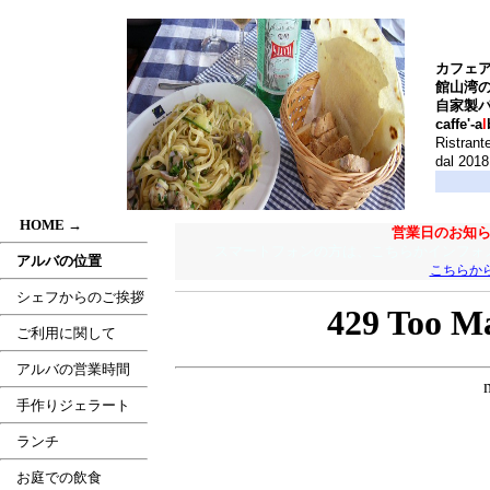
カフェ
館山湾
自家製
caffe'-a
l
Ristrant
dal 2018
.....
HOME
→
営業日のお知
スマートフォンの方は、こちらかインフォ
.....
アルバの位置
こちらか
.....
シェフからのご挨拶
.....
ご利用に関して
.....
アルバの営業時間
.....
手作りジェラート
.....
ランチ
.....
お庭での飲食